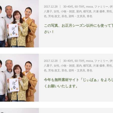
2017.12.28
30-40代
,
60-70代
,
moca
,
ファミリー
,
伊
八重子
,
女性
,
小物・雑貨
,
屋内
,
横写真
,
片瀬 優希
,
男性
色
,
芳地 政文
,
茶色
,
資料・文房具
,
青色
この写真、お正月シーズン以外にも使って
さい！
2017.12.28
30-40代
,
60-70代
,
moca
,
ファミリー
,
伊
八重子
,
女性
,
小物・雑貨
,
屋内
,
横写真
,
片瀬 優希
,
男性
色
,
芳地 政文
,
茶色
,
資料・文房具
,
青色
今年も無料素材サイト「じぃばぁ」をよろ
くお願いいたします。