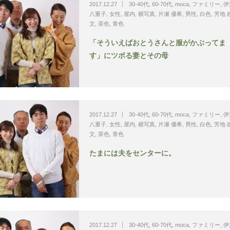
2017.12.27
30-40代
,
60-70代
,
moca
,
ファミリー
,
伊
八重子
,
女性
,
屋内
,
横写真
,
片瀬 優希
,
男性
,
白色
,
芳地 
文
,
茶色
,
青色
「そういえばおとうさんと服がかぶってま
す」にツボる妻とその母
2017.12.27
30-40代
,
60-70代
,
moca
,
ファミリー
,
伊
八重子
,
女性
,
屋内
,
横写真
,
片瀬 優希
,
男性
,
白色
,
芳地 
文
,
茶色
,
青色
たまには夫をセンターに。
2017.12.27
30-40代
,
60-70代
,
moca
,
ファミリー
,
伊