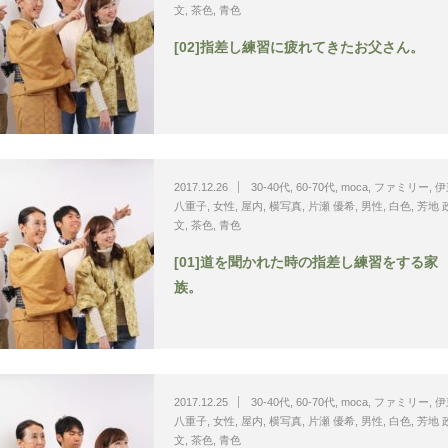
文
,
茶色
,
青色
[02]指差し練習に疲れてきたお父さん。
2017.12.26
30-40代
,
60-70代
,
moca
,
ファミリー
,
伊
八重子
,
女性
,
屋内
,
横写真
,
片瀬 優希
,
男性
,
白色
,
芳地 
文
,
茶色
,
青色
[01]道を聞かれた時の指差し練習をする家
族。
2017.12.25
30-40代
,
60-70代
,
moca
,
ファミリー
,
伊
八重子
,
女性
,
屋内
,
横写真
,
片瀬 優希
,
男性
,
白色
,
芳地 
文
,
茶色
,
青色