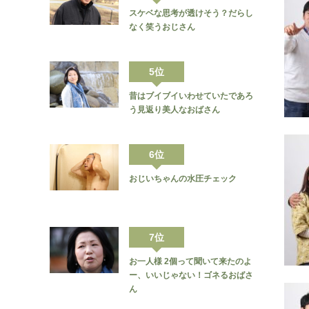
スケベな思考が透けそう？だらし
なく笑うおじさん
5位
昔はブイブイいわせていたであろ
う見返り美人なおばさん
6位
おじいちゃんの水圧チェック
7位
お一人様 2個って聞いて来たのよ
ー、いいじゃない！ゴネるおばさ
ん