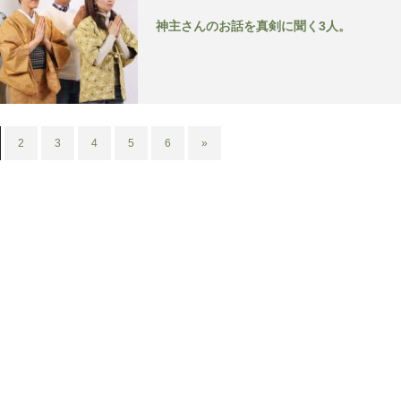
神主さんのお話を真剣に聞く3人。
2
3
4
5
6
»