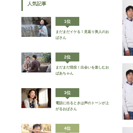
人気記事
1位
まだまだイケる！見返り美人のお
ばさん
2位
まだまだ現役！出会いを楽しむお
ばあちゃん
3位
電話に出るときは声のトーンが上
がるおばさん
4位