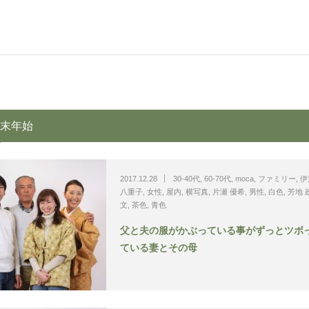
末年始
2017.12.28
30-40代
,
60-70代
,
moca
,
ファミリー
,
伊
八重子
,
女性
,
屋内
,
横写真
,
片瀬 優希
,
男性
,
白色
,
芳地 
文
,
茶色
,
青色
父と夫の服がかぶっている事がずっとツボ
ている妻とその母