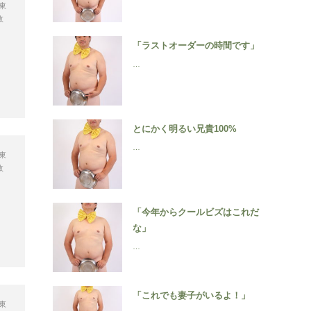
東
政
「ラストオーダーの時間です」
…
とにかく明るい兄貴100%
…
東
政
「今年からクールビズはこれだ
な」
…
「これでも妻子がいるよ！」
東