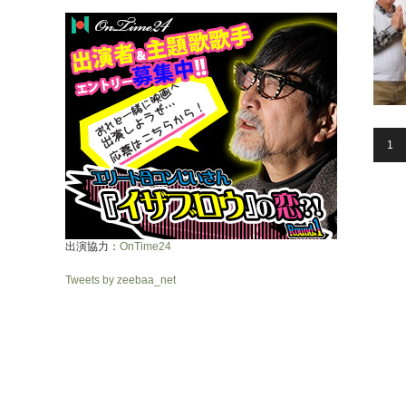
1
出演協力：
OnTime24
Tweets by zeebaa_net