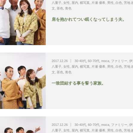
八重子
,
女性
,
屋内
,
横写真
,
片瀬 優希
,
男性
,
白色
,
芳地 
文
,
茶色
,
青色
肩を抱かれてつい眠くなってしまう夫。
2017.12.26
30-40代
,
60-70代
,
moca
,
ファミリー
,
伊
八重子
,
女性
,
屋内
,
横写真
,
片瀬 優希
,
男性
,
白色
,
芳地 
文
,
茶色
,
青色
一致団結する事を誓う家族。
2017.12.26
30-40代
,
60-70代
,
moca
,
ファミリー
,
伊
八重子
,
女性
,
屋内
,
横写真
,
片瀬 優希
,
男性
,
白色
,
芳地 