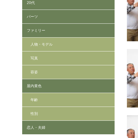
20代
パーツ
ファミリー
人物・モデル
写真
容姿
屋内黄色
年齢
性別
恋人・夫婦