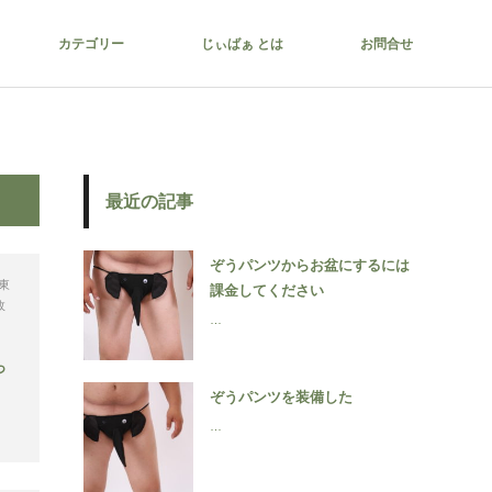
カテゴリー
じぃばぁ とは
お問合せ
最近の記事
ぞうパンツからお盆にするには
東
課金してください
政
…
っ
ぞうパンツを装備した
…