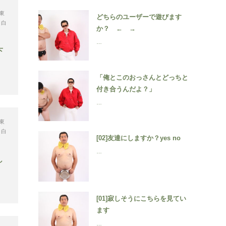
東
どちらのユーザーで遊びます
,
白
か？ ← →
…
下
「俺とこのおっさんとどっちと
付き合うんだよ？」
…
東
,
白
[02]友達にしますか？yes no
…
し
[01]寂しそうにこちらを見てい
ます
…