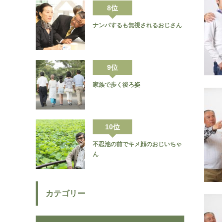
8位
ナンパするも無視されるおじさん
9位
家族で歩く後ろ姿
10位
不忍池の前でキメ顔のおじいちゃ
ん
カテゴリー