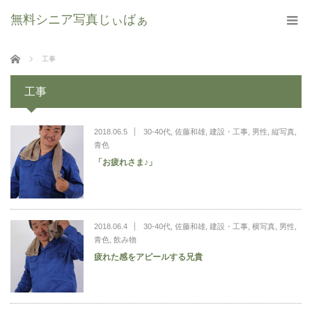
無料シニア写真じぃばぁ
ホーム
工事
工事
2018.06.5
30-40代
,
佐藤和雄
,
建設・工事
,
男性
,
縦写真
,
青色
「お疲れさま♪」
2018.06.4
30-40代
,
佐藤和雄
,
建設・工事
,
横写真
,
男性
,
青色
,
飲み物
疲れた感をアピールする兄貴