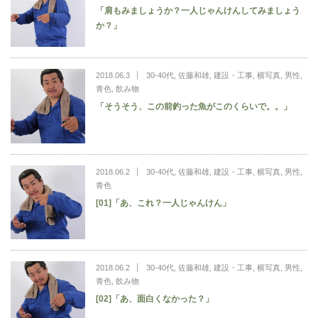
「肩もみましょうか？一人じゃんけんしてみましょう
か？」
2018.06.3
30-40代
,
佐藤和雄
,
建設・工事
,
横写真
,
男性
,
青色
,
飲み物
「そうそう、この前釣った魚がこのくらいで。。」
2018.06.2
30-40代
,
佐藤和雄
,
建設・工事
,
横写真
,
男性
,
青色
[01]「あ、これ？一人じゃんけん」
2018.06.2
30-40代
,
佐藤和雄
,
建設・工事
,
横写真
,
男性
,
青色
,
飲み物
[02]「あ、面白くなかった？」