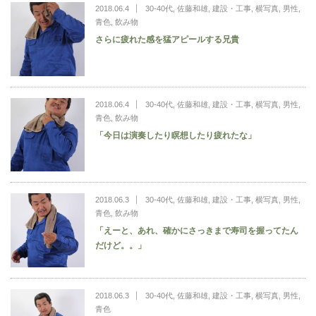
2018.06.4
30-40代
,
佐藤和雄
,
建設・工事
,
横写真
,
男性
,
青色
,
飲み物
さらに疲れた感を猛アピールする兄貴
2018.06.4
30-40代
,
佐藤和雄
,
建設・工事
,
横写真
,
男性
,
青色
,
飲み物
「今日は演奏したり瞑想したり疲れたな」
2018.06.3
30-40代
,
佐藤和雄
,
建設・工事
,
横写真
,
男性
,
青色
,
飲み物
「えーと、あれ、確かにさっきまで寿司を握ってたん
だけど。。」
2018.06.3
30-40代
,
佐藤和雄
,
建設・工事
,
横写真
,
男性
,
青色