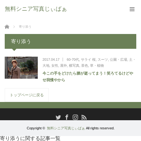
無料シニア写真じぃばぁ
ホーム
寄り添う
寄り添う
2017.04.17
60-70代
,
サライ 桜
,
スーツ
,
公園・広場
,
土・
大地
,
女性
,
屋外
,
横写真
,
茶色
,
草・植物
今この手をどけたら腰が逝ってまう！笑ろてるけどや
せ我慢やから
トップページに戻る
RSS
Twitter
Facebook
Instagram
Copyright ©
無料シニア写真じぃばぁ
All rights reserved.
寄り添うに関する記事一覧