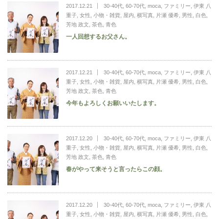
2017.12.21
30-40代
,
60-70代
,
moca
,
ファミリー
,
伊東 八
重子
,
女性
,
小物・雑貨
,
屋内
,
横写真
,
片瀬 優希
,
男性
,
白色
,
芳地 政文
,
茶色
,
青色
一人回想するお父さん。
2017.12.21
30-40代
,
60-70代
,
moca
,
ファミリー
,
伊東 八
重子
,
女性
,
小物・雑貨
,
屋内
,
横写真
,
片瀬 優希
,
男性
,
白色
,
芳地 政文
,
茶色
,
青色
今年もよろしくお願いいたします。
2017.12.20
30-40代
,
60-70代
,
moca
,
ファミリー
,
伊東 八
重子
,
女性
,
小物・雑貨
,
屋内
,
横写真
,
片瀬 優希
,
男性
,
白色
,
芳地 政文
,
茶色
,
青色
春がやって来そうと言ったらこの顔。
2017.12.20
30-40代
,
60-70代
,
moca
,
ファミリー
,
伊東 八
重子
,
女性
,
小物・雑貨
,
屋内
,
横写真
,
片瀬 優希
,
男性
,
白色
,