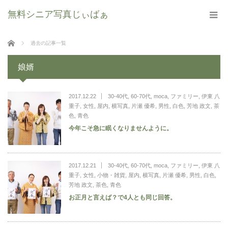
無料シニア写真じぃばぁ
ホーム
過去の記事一覧
娘婿
2017.12.22
30-40代
,
60-70代
,
moca
,
ファミリー
,
伊東 八
重子
,
女性
,
屋内
,
横写真
,
片瀬 優希
,
男性
,
白色
,
芳地 政文
,
茶
色
,
青色
今年こそ急に眠くなりませんように。
2017.12.21
30-40代
,
60-70代
,
moca
,
ファミリー
,
伊東 八
重子
,
女性
,
小物・雑貨
,
屋内
,
横写真
,
片瀬 優希
,
男性
,
白色
,
芳地 政文
,
茶色
,
青色
お正月と言えば？で4人とも同じ回答。