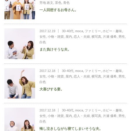
芳地 政文
,
茶色
,
青色
一人回想するお母さん。
2017.12.19
30-40代
,
moca
,
ファミリー
,
ホビー・趣味
,
女性
,
小物・雑貨
,
屋内
,
恋人・夫婦
,
横写真
,
片瀬 優希
,
男性
,
白色
また負けそうな夫。
2017.12.18
30-40代
,
moca
,
ファミリー
,
ホビー・趣味
,
女性
,
小物・雑貨
,
屋内
,
恋人・夫婦
,
横写真
,
片瀬 優希
,
男性
,
白色
大喜びする妻。
2017.12.18
30-40代
,
moca
,
ファミリー
,
ホビー・趣味
,
女性
,
小物・雑貨
,
屋内
,
恋人・夫婦
,
横写真
,
片瀬 優希
,
男性
,
白色
悔し泣きしながら寝てしまいそうな夫。