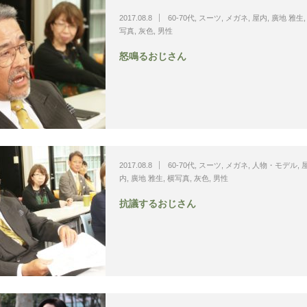
2017.08.8
60-70代
,
スーツ
,
メガネ
,
屋内
,
廣地 雅生
写真
,
灰色
,
男性
怒鳴るおじさん
2017.08.8
60-70代
,
スーツ
,
メガネ
,
人物・モデル
,
内
,
廣地 雅生
,
横写真
,
灰色
,
男性
抗議するおじさん