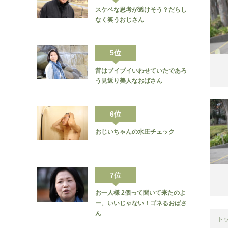
スケベな思考が透けそう？だらし
なく笑うおじさん
5位
昔はブイブイいわせていたであろ
う見返り美人なおばさん
6位
おじいちゃんの水圧チェック
7位
お一人様 2個って聞いて来たのよ
ー、いいじゃない！ゴネるおばさ
ん
ト