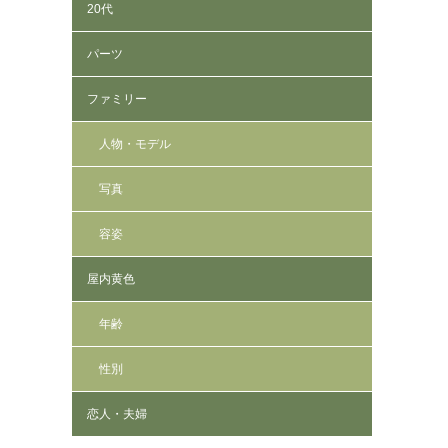
20代
パーツ
ファミリー
人物・モデル
写真
容姿
屋内黄色
年齢
性別
恋人・夫婦