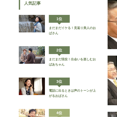
人気記事
1位
まだまだイケる！見返り美人のお
ばさん
2位
まだまだ現役！出会いを楽しむお
ばあちゃん
3位
電話に出るときは声のトーンが上
がるおばさん
4位