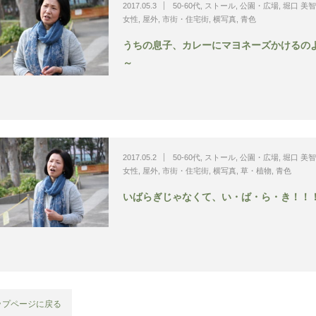
2017.05.3
50-60代
,
ストール
,
公園・広場
,
堀口 美
女性
,
屋外
,
市街・住宅街
,
横写真
,
青色
うちの息子、カレーにマヨネーズかけるの
～
2017.05.2
50-60代
,
ストール
,
公園・広場
,
堀口 美
女性
,
屋外
,
市街・住宅街
,
横写真
,
草・植物
,
青色
いばらぎじゃなくて、い・ば・ら・き！！
ップページに戻る