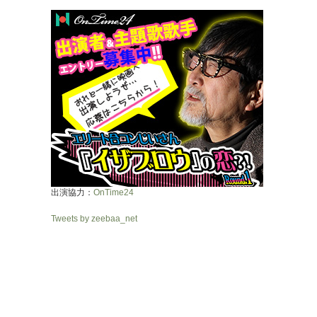
出演協力：
OnTime24
Tweets by zeebaa_net