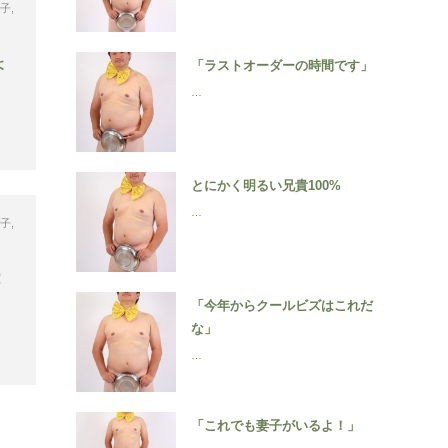
智子
,
よ
「ラストオーダーの時間です」
…
とにかく明るい兄貴100%
…
智子
,
！
「今年からクールビズはこれだ
な」
…
「これでも妻子がいるよ！」