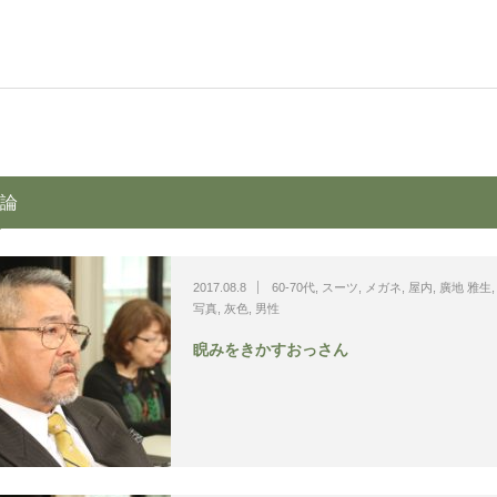
論
2017.08.8
60-70代
,
スーツ
,
メガネ
,
屋内
,
廣地 雅生
写真
,
灰色
,
男性
睨みをきかすおっさん