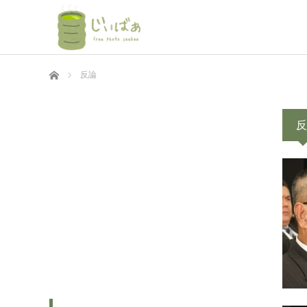
ホーム
反論
反