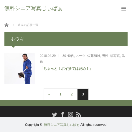
無料シニア写真じぃばぁ
ホーム
過去の記事一覧
ホウキ
2018.04.29
30-40代
,
スーツ
,
佐藤和雄
,
男性
,
縦写真
,
黒
色
「ちょっと！ポイ捨てはだめ！」
«
1
2
3
RSS
Twitter
Facebook
Instagram
Copyright ©
無料シニア写真じぃばぁ
All rights reserved.