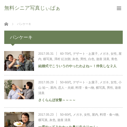
無料シニア写真じぃばぁ
ホーム
パンケーキ
パンケーキ
2017.05.31
60-70代
,
デザート・お菓子
,
メガネ
,
女性
,
屋
内
,
横写真
,
澤村 紅次朗
,
灰色
,
男性
,
白色
,
遊座 清美
,
青色
結婚式でこういうのやったわよね～！仲良しな２人
2017.05.29
50-60代
,
デザート・お菓子
,
メガネ
,
女性
,
小
山 祐一
,
屋内
,
恋人・夫婦
,
料理・食べ物
,
横写真
,
男性
,
遊座
清美
さくらんぼ攻撃～～～～
2017.05.23
50-60代
,
メガネ
,
女性
,
屋内
,
料理・食べ物
,
横写真
,
灰色
,
遊座 清美
一度やってみたかった鼻に生クリーム♪