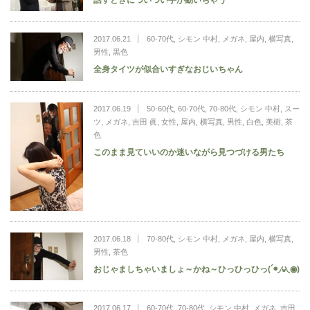
2017.06.21
60-70代
,
シモン 中村
,
メガネ
,
屋内
,
横写真
,
男性
,
黒色
全身タイツが似合いすぎなおじいちゃん
2017.06.19
50-60代
,
60-70代
,
70-80代
,
シモン 中村
,
スー
ツ
,
メガネ
,
吉田 眞
,
女性
,
屋内
,
横写真
,
男性
,
白色
,
美樹
,
茶
色
このまま見ていいのか迷いながら見つづける男たち
2017.06.18
70-80代
,
シモン 中村
,
メガネ
,
屋内
,
横写真
,
男性
,
茶色
おじゃましちゃいましょ～かね～ひっひっひっ(´◉◞౪◟◉)
2017.06.17
60-70代
,
70-80代
,
シモン 中村
,
メガネ
,
吉田