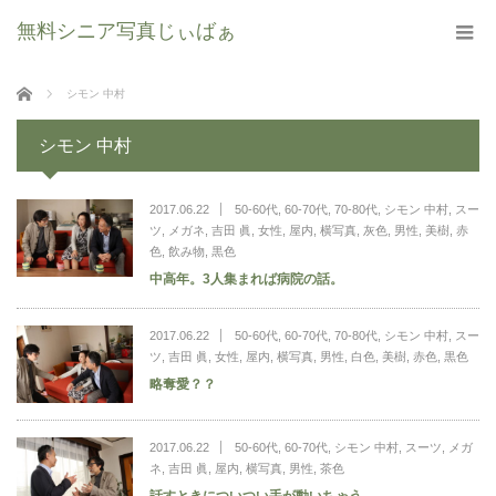
無料シニア写真じぃばぁ
ホーム
シモン 中村
シモン 中村
2017.06.22
50-60代
,
60-70代
,
70-80代
,
シモン 中村
,
スー
ツ
,
メガネ
,
吉田 眞
,
女性
,
屋内
,
横写真
,
灰色
,
男性
,
美樹
,
赤
色
,
飲み物
,
黒色
中高年。3人集まれば病院の話。
2017.06.22
50-60代
,
60-70代
,
70-80代
,
シモン 中村
,
スー
ツ
,
吉田 眞
,
女性
,
屋内
,
横写真
,
男性
,
白色
,
美樹
,
赤色
,
黒色
略奪愛？？
2017.06.22
50-60代
,
60-70代
,
シモン 中村
,
スーツ
,
メガ
ネ
,
吉田 眞
,
屋内
,
横写真
,
男性
,
茶色
話すときについつい手が動いちゃう