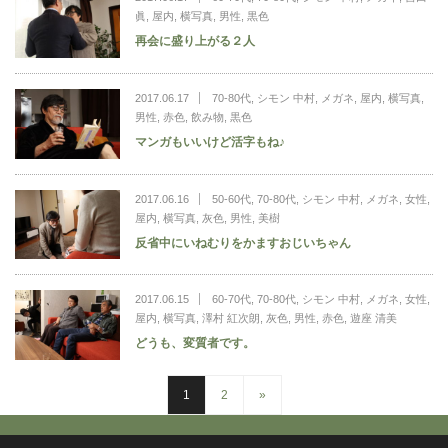
眞
,
屋内
,
横写真
,
男性
,
黒色
再会に盛り上がる２人
2017.06.17
70-80代
,
シモン 中村
,
メガネ
,
屋内
,
横写真
,
男性
,
赤色
,
飲み物
,
黒色
マンガもいいけど活字もね♪
2017.06.16
50-60代
,
70-80代
,
シモン 中村
,
メガネ
,
女性
,
屋内
,
横写真
,
灰色
,
男性
,
美樹
反省中にいねむりをかますおじいちゃん
2017.06.15
60-70代
,
70-80代
,
シモン 中村
,
メガネ
,
女性
,
屋内
,
横写真
,
澤村 紅次朗
,
灰色
,
男性
,
赤色
,
遊座 清美
どうも、変質者です。
1
2
»