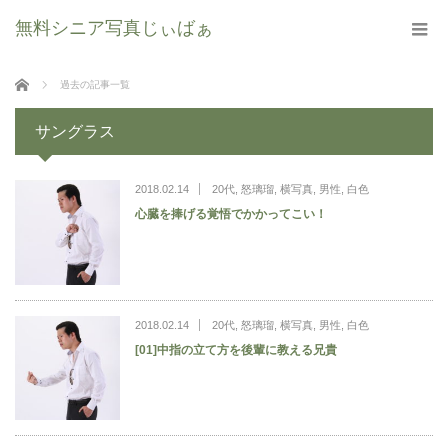
無料シニア写真じぃばぁ
ホーム
過去の記事一覧
サングラス
2018.02.14
20代
,
怒璃瑠
,
横写真
,
男性
,
白色
心臓を捧げる覚悟でかかってこい！
2018.02.14
20代
,
怒璃瑠
,
横写真
,
男性
,
白色
[01]中指の立て方を後輩に教える兄貴