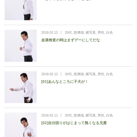
2018.02.12
20代
,
怒璃瑠
,
横写真
,
男性
,
白色
血液検査の時はまずグーにしてだな
2018.02.12
20代
,
怒璃瑠
,
横写真
,
男性
,
白色
[01]あんなところに子犬が！
2018.02.11
20代
,
怒璃瑠
,
横写真
,
男性
,
白色
[02]自分語りがはじまって熱くなる兄貴