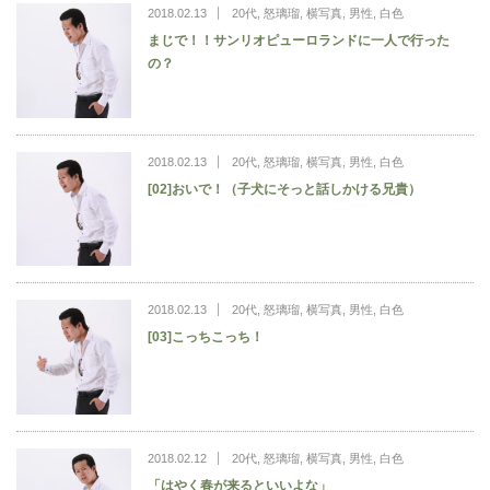
2018.02.13
20代
,
怒璃瑠
,
横写真
,
男性
,
白色
まじで！！サンリオピューロランドに一人で行った
の？
2018.02.13
20代
,
怒璃瑠
,
横写真
,
男性
,
白色
[02]おいで！（子犬にそっと話しかける兄貴）
2018.02.13
20代
,
怒璃瑠
,
横写真
,
男性
,
白色
[03]こっちこっち！
2018.02.12
20代
,
怒璃瑠
,
横写真
,
男性
,
白色
「はやく春が来るといいよな」