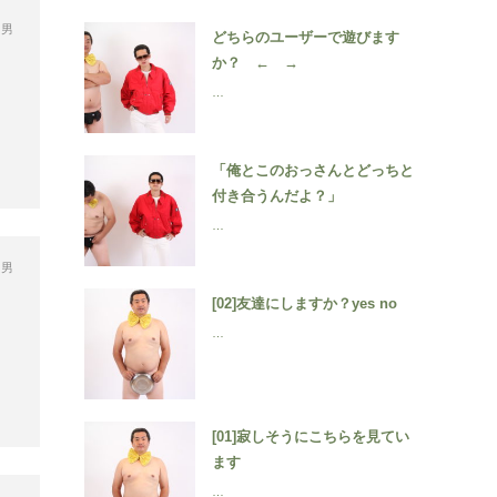
,
男
どちらのユーザーで遊びます
か？ ← →
…
「俺とこのおっさんとどっちと
付き合うんだよ？」
…
,
男
[02]友達にしますか？yes no
…
[01]寂しそうにこちらを見てい
ます
…