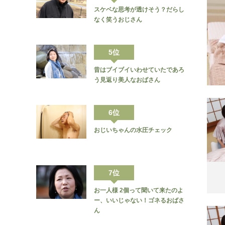
スケベな思考が透けそう？だらし
なく笑うおじさん
5位
昔はブイブイいわせていたであろ
う見返り美人なおばさん
6位
おじいちゃんの水圧チェック
7位
お一人様 2個って聞いて来たのよ
ー、いいじゃない！ゴネるおばさ
ん