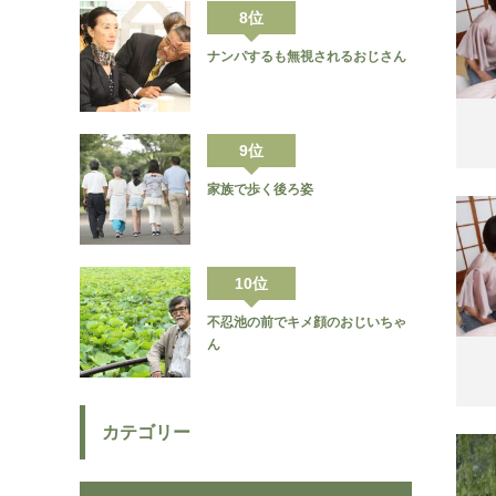
8位
ナンパするも無視されるおじさん
9位
家族で歩く後ろ姿
10位
不忍池の前でキメ顔のおじいちゃ
ん
カテゴリー