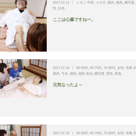
2017.07.11
シモン 中村
,
メガネ
,
屋内
,
桃色
,
横写真
性
,
白色
ここは心臓ですねー。
2017.07.10
50-60代
,
60-70代
,
70-80代
,
女性
,
寺島 
屋内
,
弓矢
,
桃色
,
植田 良治
,
横写真
,
男性
,
茶色
元気なったよ～
2017.07.10
50-60代
,
60-70代
,
70-80代
,
女性
,
寺島 