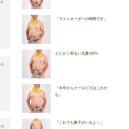
,
男
「ラストオーダーの時間です」
…
とにかく明るい兄貴100%
…
久雄
,
「今年からクールビズはこれだ
な」
…
「これでも妻子がいるよ！」
久雄
,