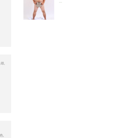
…
久雄
,
色
,