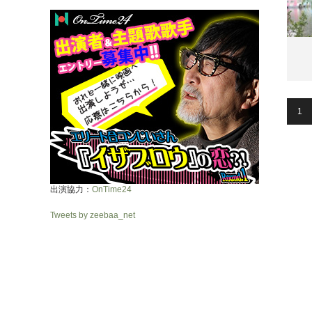
1
出演協力：
OnTime24
Tweets by zeebaa_net