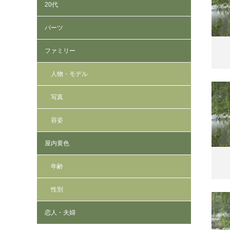
20代
パーツ
ファミリー
人物・モデル
写真
容姿
屋内黄色
年齢
性別
恋人・夫婦