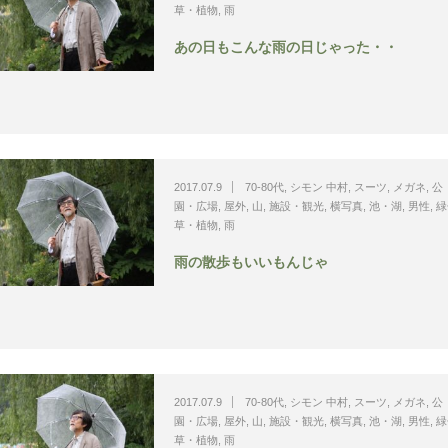
草・植物
,
雨
あの日もこんな雨の日じゃった・・
2017.07.9
70-80代
,
シモン 中村
,
スーツ
,
メガネ
,
公
園・広場
,
屋外
,
山
,
施設・観光
,
横写真
,
池・湖
,
男性
,
緑
草・植物
,
雨
雨の散歩もいいもんじゃ
2017.07.9
70-80代
,
シモン 中村
,
スーツ
,
メガネ
,
公
園・広場
,
屋外
,
山
,
施設・観光
,
横写真
,
池・湖
,
男性
,
緑
草・植物
,
雨