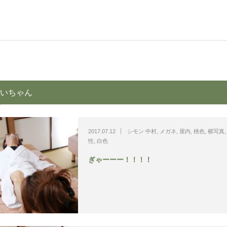
いちゃん
2017.07.12
シモン 中村
,
メガネ
,
屋内
,
桃色
,
横写真
性
,
白色
ぎゃーーー！！！！