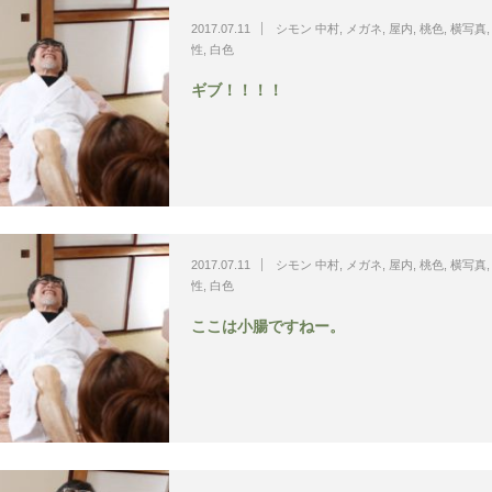
2017.07.11
シモン 中村
,
メガネ
,
屋内
,
桃色
,
横写真
性
,
白色
ギブ！！！！
2017.07.11
シモン 中村
,
メガネ
,
屋内
,
桃色
,
横写真
性
,
白色
ここは小腸ですねー。