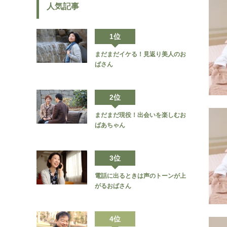
人気記事
1位
まだまだイケる！見返り美人のお
ばさん
2位
まだまだ現役！出会いを楽しむお
ばあちゃん
3位
電話に出るときは声のトーンが上
がるおばさん
4位