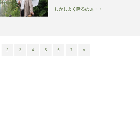
しかしよく降るのぉ・・
2
3
4
5
6
7
»