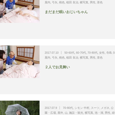
屋内
,
弓矢
,
桃色
,
植田 良治
,
横写真
,
男性
,
茶色
まだまだ眠いおじいちゃん
2017.07.10
50-60代
,
60-70代
,
70-80代
,
女性
,
寺島 
屋内
,
弓矢
,
桃色
,
植田 良治
,
横写真
,
男性
,
茶色
２人でお見舞い
2017.07.9
70-80代
,
シモン 中村
,
スーツ
,
メガネ
,
公
園・広場
,
屋外
,
山
,
施設・観光
,
横写真
,
池・湖
,
男性
,
緑