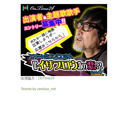
出演協力：
OnTime24
Tweets by zeebaa_net