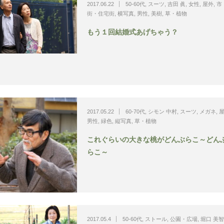
2017.06.22
50-60代
,
スーツ
,
吉田 眞
,
女性
,
屋外
,
市
街・住宅街
,
横写真
,
男性
,
美樹
,
草・植物
もう１回結婚式あげちゃう？
2017.05.22
60-70代
,
シモン 中村
,
スーツ
,
メガネ
,
男性
,
緑色
,
縦写真
,
草・植物
これぐらいの大きな桃がどんぶらこ～どん
らこ～
2017.05.4
50-60代
,
ストール
,
公園・広場
,
堀口 美