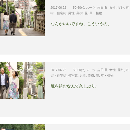
2017.06.22
50-60代
,
スーツ
,
吉田 眞
,
女性
,
屋外
,
市
街・住宅街
,
男性
,
美樹
,
花
,
草・植物
なんかいいですね、こういうの。
2017.06.22
50-60代
,
スーツ
,
吉田 眞
,
女性
,
屋外
,
市
街・住宅街
,
横写真
,
男性
,
美樹
,
花
,
草・植物
腕を組むなんて久しぶり♪