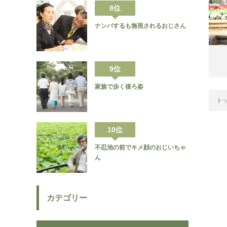
8位
ナンパするも無視されるおじさん
9位
家族で歩く後ろ姿
ト
10位
不忍池の前でキメ顔のおじいちゃ
ん
カテゴリー