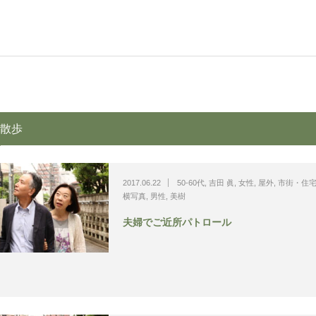
散歩
2017.06.22
50-60代
,
吉田 眞
,
女性
,
屋外
,
市街・住
横写真
,
男性
,
美樹
夫婦でご近所パトロール