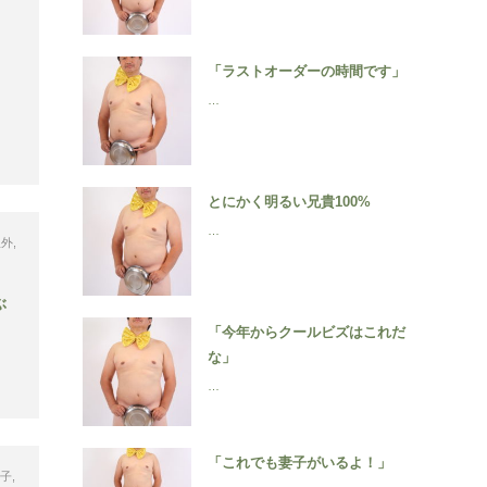
「ラストオーダーの時間です」
…
とにかく明るい兄貴100%
…
屋外
,
ぶ
「今年からクールビズはこれだ
な」
…
「これでも妻子がいるよ！」
智子
,