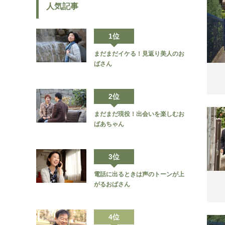
人気記事
1位
まだまだイケる！見返り美人のお
ばさん
2位
まだまだ現役！出会いを楽しむお
ばあちゃん
3位
電話に出るときは声のトーンが上
がるおばさん
4位