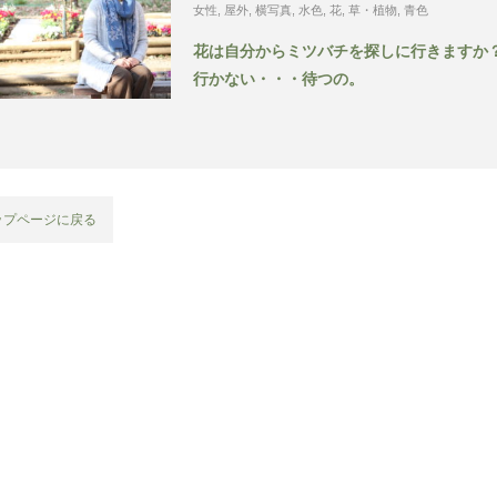
女性
,
屋外
,
横写真
,
水色
,
花
,
草・植物
,
青色
花は自分からミツバチを探しに行きますか
行かない・・・待つの。
ップページに戻る