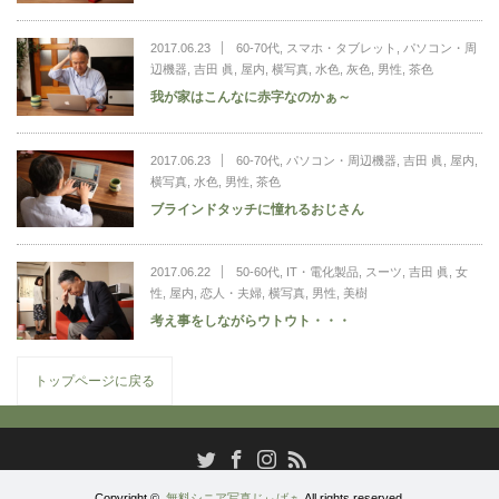
2017.06.23
60-70代
,
スマホ・タブレット
,
パソコン・周
辺機器
,
吉田 眞
,
屋内
,
横写真
,
水色
,
灰色
,
男性
,
茶色
我が家はこんなに赤字なのかぁ～
2017.06.23
60-70代
,
パソコン・周辺機器
,
吉田 眞
,
屋内
,
横写真
,
水色
,
男性
,
茶色
ブラインドタッチに憧れるおじさん
2017.06.22
50-60代
,
IT・電化製品
,
スーツ
,
吉田 眞
,
女
性
,
屋内
,
恋人・夫婦
,
横写真
,
男性
,
美樹
考え事をしながらウトウト・・・
トップページに戻る
RSS
Twitter
Facebook
Instagram
Copyright ©
無料シニア写真じぃばぁ
All rights reserved.