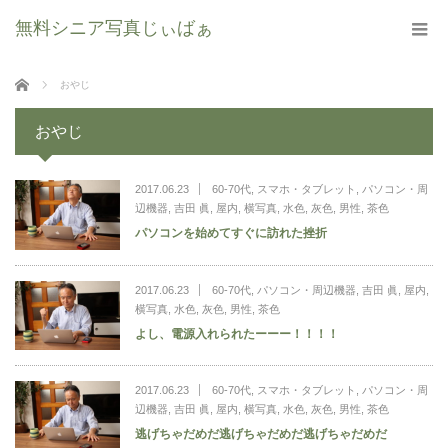
無料シニア写真じぃばぁ
ホーム
おやじ
おやじ
2017.06.23
60-70代
,
スマホ・タブレット
,
パソコン・周
辺機器
,
吉田 眞
,
屋内
,
横写真
,
水色
,
灰色
,
男性
,
茶色
パソコンを始めてすぐに訪れた挫折
2017.06.23
60-70代
,
パソコン・周辺機器
,
吉田 眞
,
屋内
,
横写真
,
水色
,
灰色
,
男性
,
茶色
よし、電源入れられたーーー！！！！
2017.06.23
60-70代
,
スマホ・タブレット
,
パソコン・周
辺機器
,
吉田 眞
,
屋内
,
横写真
,
水色
,
灰色
,
男性
,
茶色
逃げちゃだめだ逃げちゃだめだ逃げちゃだめだ