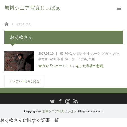
無料シニア写真じぃばぁ
ホーム
おそ松さん
おそ松さん
2017.05.10
60-70代
,
シモン 中村
,
スーツ
,
メガネ
,
屋外
,
横写真
,
男性
,
茶色
,
駅・ターミナル
,
黒色
全力で「シェー！！！」をした直後の悲劇。
トップページに戻る
RSS
Twitter
Facebook
Instagram
Copyright ©
無料シニア写真じぃばぁ
All rights reserved.
おそ松さんに関する記事一覧